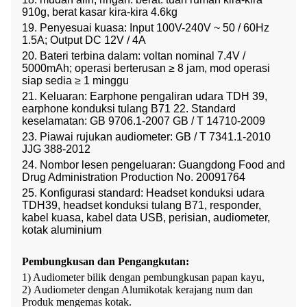
910g, berat kasar kira-kira 4.6kg
19. Penyesuai kuasa: Input 100V-240V ~ 50 / 60Hz
1.5A; Output DC 12V / 4A
20. Bateri terbina dalam: voltan nominal 7.4V /
5000mAh; operasi berterusan ≥ 8 jam, mod operasi
siap sedia ≥ 1 minggu
21. Keluaran: Earphone pengaliran udara TDH 39,
earphone konduksi tulang B71 22. Standard
keselamatan: GB 9706.1-2007 GB / T 14710-2009
23. Piawai rujukan audiometer: GB / T 7341.1-2010
JJG 388-2012
24. Nombor lesen pengeluaran: Guangdong Food and
Drug Administration Production No. 20091764
25. Konfigurasi standard: Headset konduksi udara
TDH39, headset konduksi tulang B71, responder,
kabel kuasa, kabel data USB, perisian, audiometer,
kotak aluminium
Pembungkusan dan Pengangkutan
:
1) Audiometer
bilik dengan pembungkusan papan kayu,
2)
Audiometer dengan
Alumi
kotak kerajang num
dan
Produk
mengemas
kotak
.