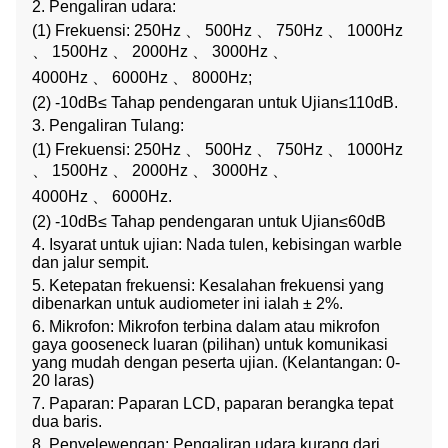
2. Pengaliran udara:
(1) Frekuensi: 250Hz 、 500Hz 、 750Hz 、 1000Hz
、 1500Hz 、 2000Hz 、 3000Hz 、
4000Hz 、 6000Hz 、 8000Hz;
(2) -10dB≤ Tahap pendengaran untuk Ujian≤110dB.
3. Pengaliran Tulang:
(1) Frekuensi: 250Hz 、 500Hz 、 750Hz 、 1000Hz
、 1500Hz 、 2000Hz 、 3000Hz 、
4000Hz 、 6000Hz.
(2) -10dB≤ Tahap pendengaran untuk Ujian≤60dB
4. Isyarat untuk ujian: Nada tulen, kebisingan warble
dan jalur sempit.
5. Ketepatan frekuensi: Kesalahan frekuensi yang
dibenarkan untuk audiometer ini ialah ±
2%.
6. Mikrofon: Mikrofon terbina dalam atau mikrofon
gaya gooseneck luaran (pilihan) untuk komunikasi
yang mudah dengan peserta ujian. (Kelantangan: 0-
20 laras)
7. Paparan: Paparan LCD, paparan berangka tepat
dua baris.
8. Penyelewengan: Pengaliran udara kurang dari