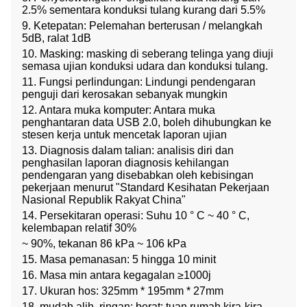
2.5% sementara konduksi tulang kurang dari 5.5%
9. Ketepatan: Pelemahan berterusan / melangkah
5dB, ralat 1dB
10. Masking: masking di seberang telinga yang diuji
semasa ujian konduksi udara dan konduksi tulang.
11. Fungsi perlindungan: Lindungi pendengaran
penguji dari kerosakan sebanyak mungkin
12. Antara muka komputer: Antara muka
penghantaran data USB 2.0, boleh dihubungkan ke
stesen kerja untuk mencetak laporan ujian
13. Diagnosis dalam talian: analisis diri dan
penghasilan laporan diagnosis kehilangan
pendengaran yang disebabkan oleh kebisingan
pekerjaan menurut "Standard Kesihatan Pekerjaan
Nasional Republik Rakyat China"
14. Persekitaran operasi: Suhu 10 ° C ~ 40 ° C,
kelembapan relatif 30%
~ 90%, tekanan 86 kPa ~ 106 kPa
15. Masa pemanasan: 5 hingga 10 minit
16. Masa min antara kegagalan ≥1000j
17. Ukuran hos: 325mm * 195mm * 27mm
18. mudah alih, ringan: berat: tuan rumah kira-kira